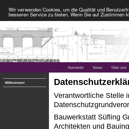
Wir verwenden Cookies, um die Qualität und Benutzerfr
besseren Service zu bieten. Wenn Sie auf Zustimmen kl
Startseite
News
Über uns
Datenschutzerklä
Willkommen!
Verantwortliche Stelle
Datenschutzgrundveror
Bauwerkstatt Süfling 
Architekten und Bauin