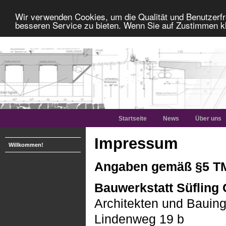
Wir verwenden Cookies, um die Qualität und Benutzerfr
besseren Service zu bieten. Wenn Sie auf Zustimmen kl
Startseite
News
Über uns
Impressum
Willkommen!
Angaben gemäß §5 T
Bauwerkstatt Süflin
Architekten und Bauin
Lindenweg 19 b