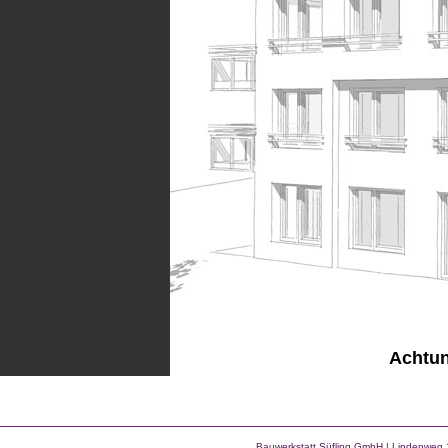
Achtung
Bauwerkstatt Süfling GmbH | Lindenweg 