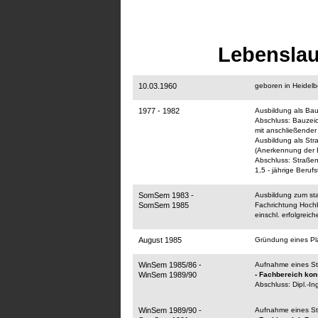
Lebenslauf von
10.03.1960
geboren in Heidelb
1977 - 1982
Ausbildung als Ba
Abschluss: Ba
mit anschließender
Ausbildung al
(Anerkennu
Abschluss: Straßen
1,5 - jährige Beruf
SomSem 1983 -
Ausbildung zum sta
SomSem 1985
Fachrichtung Hoc
einschl. erfolgr
August 1985
Gründung eines Pl
WinSem 1985/86 -
Aufnahme eines
WinSem 1989/90
- Fachbereich ko
Abschluss: Dipl.-I
WinSem 1989/90 -
Aufnahme eines