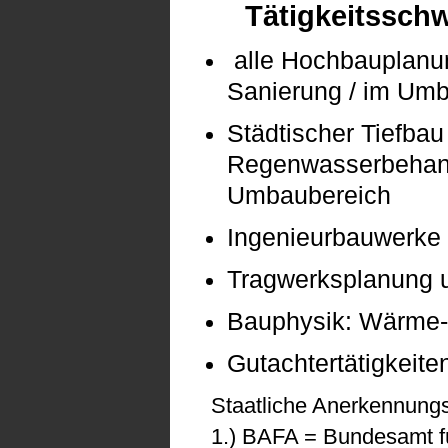
Tätigkeitssch
alle Hochbauplanun
Sanierung / im Um
Städtischer Tiefbau
Regenwasserbehand
Umbaubereich
Ingenieurbauwerke 
Tragwerksplanung u
Bauphysik: Wärme-,
Gutachtertätigkeite
Staatliche Anerkennungs
1.) BAFA = Bundesamt fü