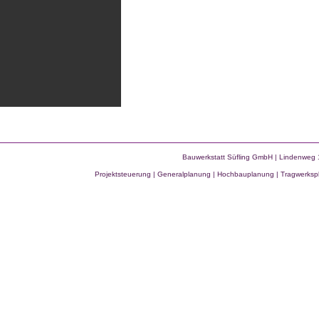
Bauwerkstatt Süfling GmbH | Lindenweg 
Projektsteuerung | Generalplanung
|
Hochbauplanung | Tragwerkspl