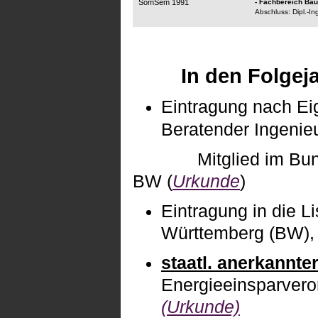
SomSem 1991
- Fachbereich Bau
Abschluss: Dipl.-I
In den Folgej
Eintragung nach Ei
Beratender Ingenieu
Mitglied im Bu
BW (
Urkunde
)
Eintragung in die L
Württemberg (BW), 
staatl. anerkannte
Energieeinsparvero
(Urkunde)